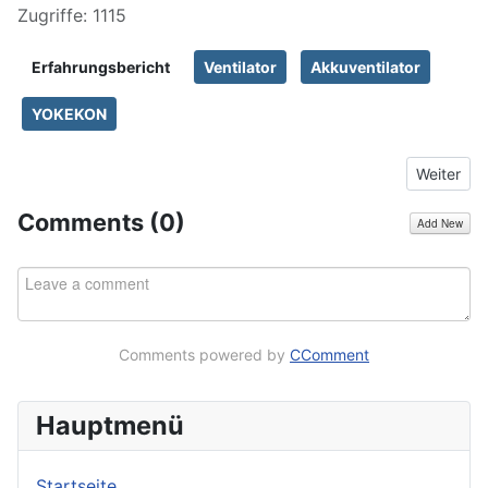
Zugriffe: 1115
Erfahrungsbericht
Ventilator
Akkuventilator
YOKEKON
Nächster 
Weiter
Comments (
0
)
Add New
Comments powered by
CComment
Hauptmenü
Startseite