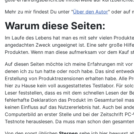
Mehr zu mir findest Du unter "
Über den Autor
" oder auf
Warum diese Seiten:
Im Laufe des Lebens hat man es mit sehr vielen Produkten
angedachten Zweck ungeeignet ist. Eine sehr große Hilfe
Produkten. Wenn man diese aufmerksam vor dem Kauf st
Auf diesen Seiten möchte ich meine Erfahrungen mit vor
denen ich zu tun hatte oder noch habe. Das sind entwede
Erstellung von Produktrezensionen erhalten habe. Alle 
hier zu Hause kein voll ausgestattetes Testlabor. Für so
Leser feststellen, dass es mit dem schnellen Lesen der 
fehlerhafte Deklaration das Produkt im Gesamturteil mas
keinen Einfluss auf das Nutzererlebnis hat. Auch bei ande
Computerbild an erster Stelle und bei der Zeitschrift P
Testnote herauslesen. Da muss man schon den gesamten A
Von den sonst üblichen
Sternen
sehe ich hier bewusst ab