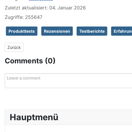
Zuletzt aktualisiert: 04. Januar 2026
Zugriffe: 255647
Produkttests
Rezensionen
Testberichte
Erfahrun
Vorheriger Beitrag: Beliebte Erfahrungsberichte und Ratgeber
Zurück
Comments (
0
)
Hauptmenü