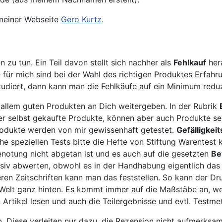
 meiner Webseite
Gero Kurtz
.
 zu tun. Ein Teil davon stellt sich nachher als
Fehlkauf
hera
 für mich sind bei der Wahl des richtigen Produktes Erfah
udiert, dann kann man die Fehlkäufe auf ein Minimum red
 allem guten Produkten an Dich weitergeben. In der Rubrik
r selbst gekaufte Produkte, können aber auch Produkte sei
Produkte werden von mir gewissenhaft getestet.
Gefälligkeit
lche speziellen Tests bitte die Hefte von Stiftung Warente
Benotung nicht abgetan ist und es auch auf die gesetzten
Be
siv abwerten, obwohl es in der Handhabung eigentlich das Be
ren Zeitschriften kann man das feststellen. So kann der Dru
C-Welt ganz hinten. Es kommt immer auf die Maßstäbe an, w
rtikel lesen und auch die Teilergebnisse und evtl. Testme
. Diese verleiten nur dazu, die Rezension nicht aufmerksa