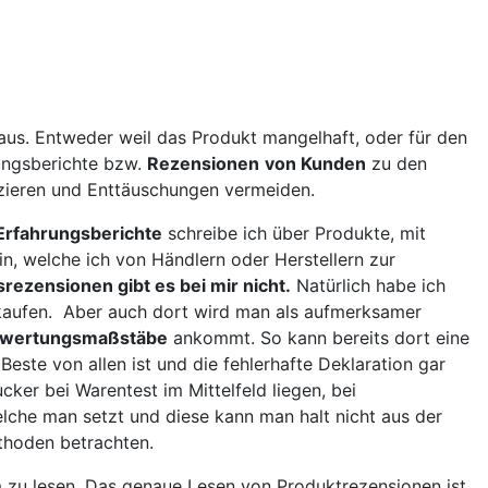
us. Entweder weil das Produkt mangelhaft, oder für den
rungsberichte bzw.
Rezensionen
von Kunden
zu den
uzieren und Enttäuschungen vermeiden.
Erfahrungsberichte
schreibe ich über Produkte, mit
n, welche ich von Händlern oder Herstellern zur
srezensionen gibt es bei mir nicht.
Natürlich habe ich
st kaufen. Aber auch dort wird man als aufmerksamer
wertungsmaßstäbe
ankommt. So kann bereits dort eine
ste von allen ist und die fehlerhafte Deklaration gar
cker bei Warentest im Mittelfeld liegen, bei
elche man setzt und diese kann man halt nicht aus der
thoden betrachten.
m zu lesen. Das genaue Lesen von Produktrezensionen ist