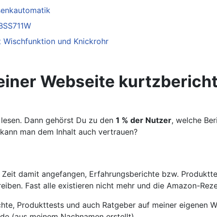
senkautomatik
 BSS711W
 Wischfunktion und Knickrohr
iner Webseite kurtzberich
u lesen. Dann gehörst Du zu den
1 % der Nutzer
, welche Ber
d kann man dem Inhalt auch vertrauen?
r Zeit damit angefangen, Erfahrungsberichte bzw. Produkt
iben. Fast alle existieren nicht mehr und die Amazon-Rez
te, Produkttests und auch Ratgeber auf meiner eigenen We
e.de (aus meinem Nachnamen erstellt).