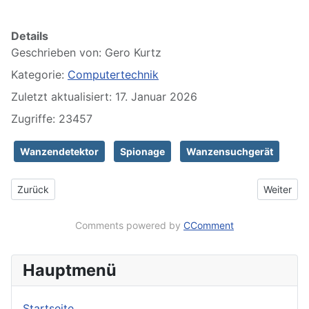
Details
Geschrieben von:
Gero Kurtz
Kategorie:
Computertechnik
Zuletzt aktualisiert: 17. Januar 2026
Zugriffe: 23457
Wanzendetektor
Spionage
Wanzensuchgerät
Vorheriger Beitrag: Erfahrungsbericht HOTWAV R7 Outdoor Table
Nächster 
Zurück
Weiter
Comments powered by
CComment
Hauptmenü
Startseite