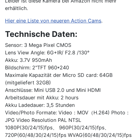
Leider ist diese Kamera bei Amazon nicht mehr
erhältlich.
Hier eine Liste von neueren Action Cams
.
Technische Daten:
Sensor: 3 Mega Pixel CMOS
Lens View Angle: 6G+IR/ F2.8 /130°
Akku: 3.7V 950mAh
Bildschirm: 2"TFT 960*240
Maximale Kapazität der Micro SD card: 64GB
(mitgeliefert 32GB)
Anschlüsse: Mini USB 2.0 und Mini HDMI
Arbeitsdauer mit Akku: 2 hours
Akku Ladedauer: 3,5 Stunden
Video/Photo Formate: Video：MOV（H.264) Photo：
JPG Video Resolution PAL NTSL
1080P(30/24/15)fps、 960P(30/24/15)fps、
720P(60/48/30/24/15)fps WVAG(60/48/30/24/15)fps