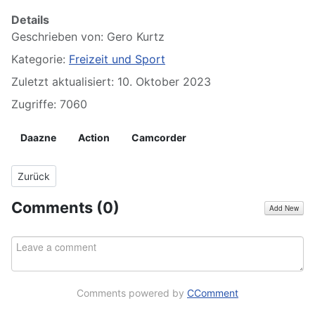
Details
Geschrieben von:
Gero Kurtz
Kategorie:
Freizeit und Sport
Zuletzt aktualisiert: 10. Oktober 2023
Zugriffe: 7060
Daazne
Action
Camcorder
Vorheriger Beitrag: Erfahrungsbericht Baader Planetarium Sonnensi
Zurück
Comments (
0
)
Add New
Comments powered by
CComment