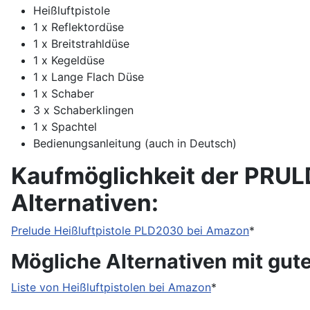
Heißluftpistole
1 x Reflektordüse
1 x Breitstrahldüse
1 x Kegeldüse
1 x Lange Flach Düse
1 x Schaber
3 x Schaberklingen
1 x Spachtel
Bedienungsanleitung (auch in Deutsch)
Kaufmöglichkeit der PRUL
Alternativen:
Prelude Heißluftpistole PLD2030 bei Amazon
*
Mögliche Alternativen mit gu
Liste von Heißluftpistolen bei Amazon
*