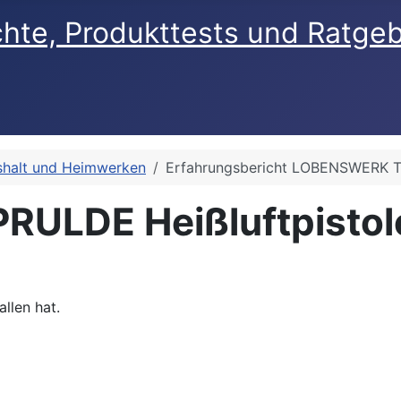
chte, Produkttests und Ratge
halt und Heimwerken
Erfahrungsbericht LOBENSWERK To
PRULDE Heißluftpistol
llen hat.
italanzeige