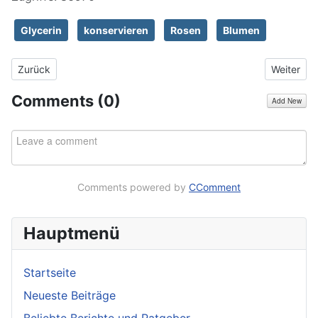
Glycerin
konservieren
Rosen
Blumen
Vorheriger Beitrag: Erfahrungsbericht Pattex Repair Express Po
Nächster 
Zurück
Weiter
Comments (
0
)
Add New
Comments powered by
CComment
Hauptmenü
Startseite
Neueste Beiträge
Beliebte Berichte und Ratgeber