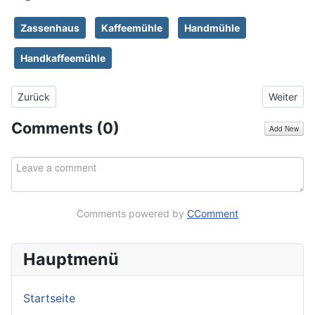
Zassenhaus
Kaffeemühle
Handmühle
Handkaffeemühle
Vorheriger Beitrag: Persönlicher Erfahrungsbericht zur tesa Moll
Nächster 
Zurück
Weiter
Comments (
0
)
Add New
Comments powered by
CComment
Hauptmenü
Startseite