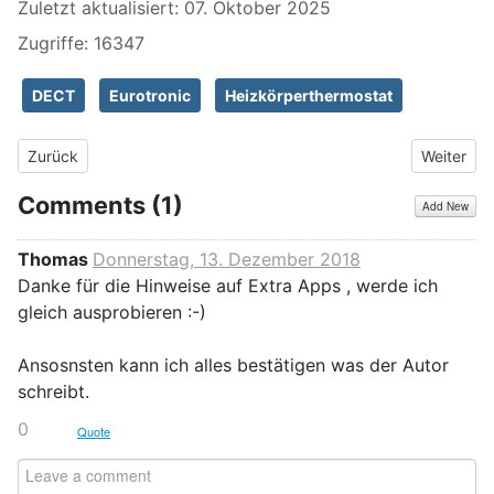
Zuletzt aktualisiert: 07. Oktober 2025
Zugriffe: 16347
DECT
Eurotronic
Heizkörperthermostat
Vorheriger Beitrag: Persönlicher Erfahrungsbericht zur Wetters
Nächster 
Zurück
Weiter
Comments (
1
)
Add New
Thomas
Donnerstag, 13. Dezember 2018
Danke für die Hinweise auf Extra Apps , werde ich
gleich ausprobieren :-)
Ansosnsten kann ich alles bestätigen was der Autor
schreibt.
0
Quote