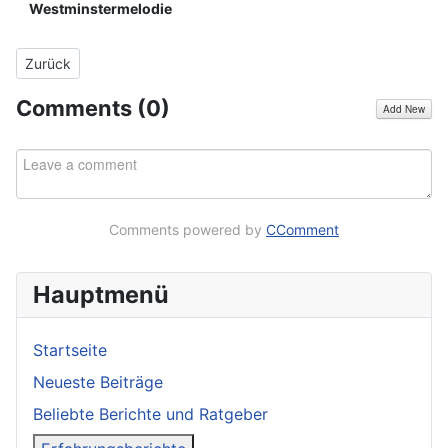
Westminstermelodie
Vorheriger Beitrag: Erfahrungsbericht RAVPower® Wireless micr
Zurück
Comments (
0
)
Add New
Comments powered by
CComment
Hauptmenü
Startseite
Neueste Beiträge
Beliebte Berichte und Ratgeber