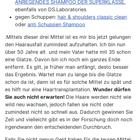
ANREGENDES SHAMPOO DER SUPERKLASSE
,
ebenfalls von DS.Laboratories
gegen Schuppen:
hair & shoulders classic clean
oder
anti Schuppen Shampoo
.Mittels dieser drei Mittel ist es mir bis jetzt gelungen
den Haarausfall zumindest aufzuhalten. Ich bin nun
über 50 Jahre alt und mein Vater hatte mit 35 schon
eine Glatze. Davon bin ich noch ein ganzes Ende
entfernt. Es gilt, je früher man anfängt, desto besser
das Ergebnis. Wartet man zu lange bis die Glatze
schon da ist, dann ist es für solche Mittel zu spät und
es hilft nur eine Haartransplantation.
Wunder dürfen
Sie auch nicht erwarten!
Die Haare werden nicht wie
wild neu wachsen, jedoch fallen sie nicht oder
zumindest nicht so schnell aus. Dadurch gewinnen Sie
Zeit und vielleicht gibt es in der Forschung doch noch
irgendwann den entscheidenden Durchbruch.
Falls Sie nicht genug Geld haben für die teuren Mittel,