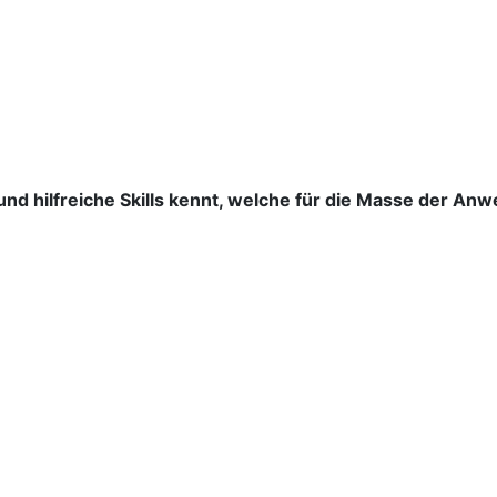
e und hilfreiche Skills kennt, welche für die Masse der An
bürste Oral-B TriZone 5000 von Braun