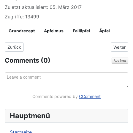
Zuletzt aktualisiert: 05. März 2017
Zugriffe: 13499
Grundrezept
Apfelmus
Falläpfel
Äpfel
Vorheriger Beitrag: Kaffee direkt in der Tasse oder Kanne aufbr
Nächster 
Zurück
Weiter
Comments (
0
)
Add New
Comments powered by
CComment
Hauptmenü
Startseite